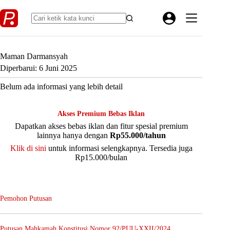
Skip
to
content
Maman Darmansyah
Diperbarui: 6 Juni 2025
Belum ada informasi yang lebih detail
Akses Premium Bebas Iklan
Dapatkan akses bebas iklan dan fitur spesial premium
lainnya hanya dengan
Rp55.000/tahun
Klik di sini
untuk informasi selengkapnya. Tersedia juga
Rp15.000/bulan
Pemohon Putusan
Putusan Mahkamah Konstitusi Nomor 92/PUU-XXII/2024