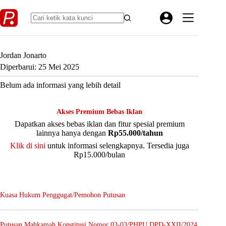
Skip
to
content
Jordan Jonarto
Diperbarui: 25 Mei 2025
Belum ada informasi yang lebih detail
Akses Premium Bebas Iklan
Dapatkan akses bebas iklan dan fitur spesial premium
lainnya hanya dengan
Rp55.000/tahun
Klik di sini
untuk informasi selengkapnya. Tersedia juga
Rp15.000/bulan
Kuasa Hukum Penggugat/Pemohon Putusan
Putusan Mahkamah Konstitusi Nomor 03-03/PHPU.DPD-XXII/2024