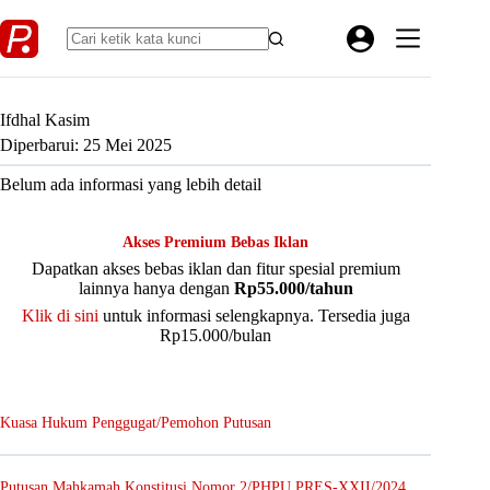
Skip
to
content
Ifdhal Kasim
Diperbarui: 25 Mei 2025
Belum ada informasi yang lebih detail
Akses Premium Bebas Iklan
Dapatkan akses bebas iklan dan fitur spesial premium
lainnya hanya dengan
Rp55.000/tahun
Klik di sini
untuk informasi selengkapnya. Tersedia juga
Rp15.000/bulan
Kuasa Hukum Penggugat/Pemohon Putusan
Putusan Mahkamah Konstitusi Nomor 2/PHPU.PRES-XXII/2024