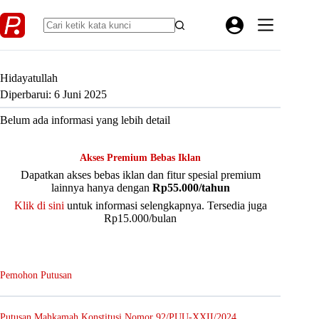
Skip
to
content
Hidayatullah
Diperbarui: 6 Juni 2025
Belum ada informasi yang lebih detail
Akses Premium Bebas Iklan
Dapatkan akses bebas iklan dan fitur spesial premium
lainnya hanya dengan
Rp55.000/tahun
Klik di sini
untuk informasi selengkapnya. Tersedia juga
Rp15.000/bulan
Pemohon Putusan
Putusan Mahkamah Konstitusi Nomor 92/PUU-XXII/2024