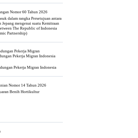
uangan Nomor 60 Tahun 2026
suk dalam rangka Persetujuan antara
n Jepang mengenai suatu Kemitraan
tween The Republic of Indonesia
mic Partnership)
indungan Pekerja Migran
dungan Pekerja Migran Indonesia
ndungan Pekerja Migran Indonesia
tanian Nomor 14 Tahun 2026
aran Benih Hortikultur
a