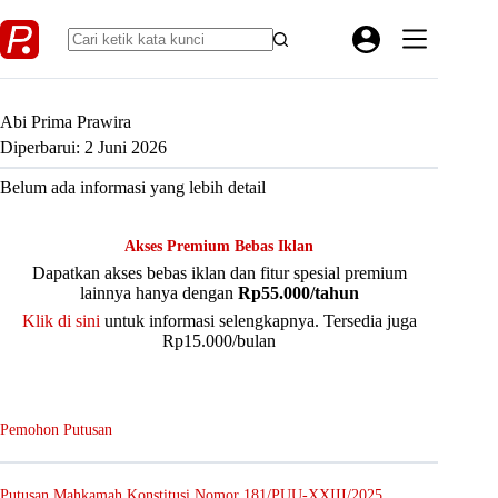
Skip
to
content
Abi Prima Prawira
Diperbarui: 2 Juni 2026
Belum ada informasi yang lebih detail
Akses Premium Bebas Iklan
Dapatkan akses bebas iklan dan fitur spesial premium
lainnya hanya dengan
Rp55.000/tahun
Klik di sini
untuk informasi selengkapnya. Tersedia juga
Rp15.000/bulan
Pemohon Putusan
Putusan Mahkamah Konstitusi Nomor 181/PUU-XXIII/2025