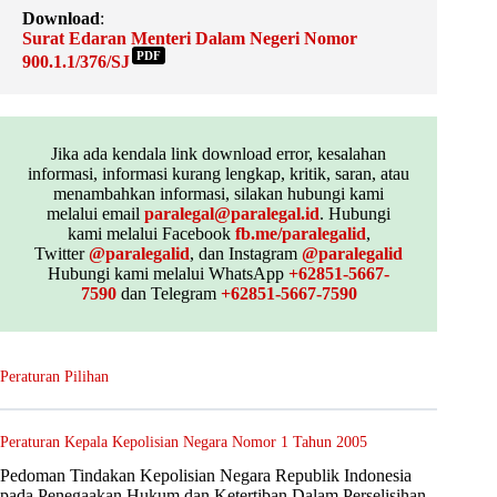
Download
:
Surat Edaran Menteri Dalam Negeri Nomor
PDF
900.1.1/376/SJ
Jika ada kendala link download error, kesalahan
informasi, informasi kurang lengkap, kritik, saran, atau
menambahkan informasi, silakan hubungi kami
melalui email
paralegal@paralegal.id
. Hubungi
kami melalui Facebook
fb.me/paralegalid
,
Twitter
@paralegalid
, dan Instagram
@paralegalid
Hubungi kami melalui WhatsApp
+62851-5667-
7590
dan Telegram
+62851-5667-7590
Peraturan Pilihan
Peraturan Kepala Kepolisian Negara Nomor 1 Tahun 2005
Pedoman Tindakan Kepolisian Negara Republik Indonesia
pada Penegaakan Hukum dan Ketertiban Dalam Perselisihan