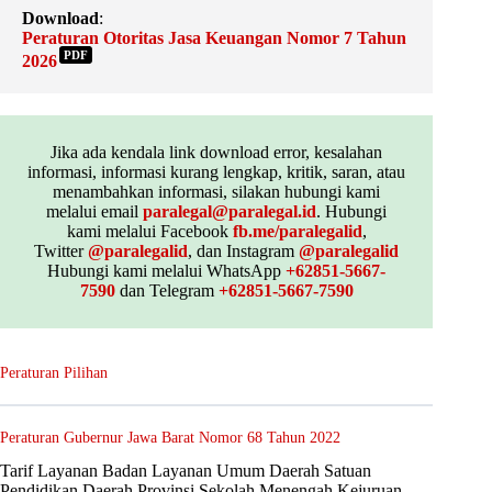
Download
:
Peraturan Otoritas Jasa Keuangan Nomor 7 Tahun
PDF
2026
Jika ada kendala link download error, kesalahan
informasi, informasi kurang lengkap, kritik, saran, atau
menambahkan informasi, silakan hubungi kami
melalui email
paralegal@paralegal.id
. Hubungi
kami melalui Facebook
fb.me/paralegalid
,
Twitter
@paralegalid
, dan Instagram
@paralegalid
Hubungi kami melalui WhatsApp
+62851-5667-
7590
dan Telegram
+62851-5667-7590
Peraturan Pilihan
Peraturan Gubernur Jawa Barat Nomor 68 Tahun 2022
Tarif Layanan Badan Layanan Umum Daerah Satuan
Pendidikan Daerah Provinsi Sekolah Menengah Kejuruan