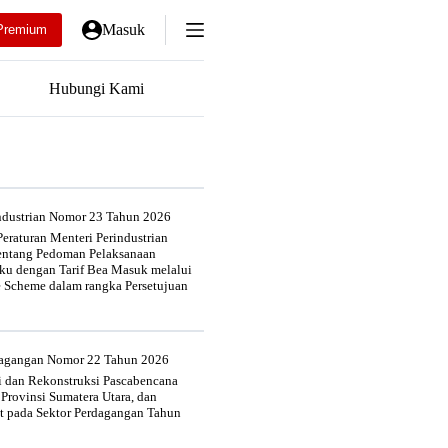
Masuk
Premium
Hubungi Kami
industrian Nomor 23 Tahun 2026
eraturan Menteri Perindustrian
entang Pedoman Pelaksanaan
u dengan Tarif Bea Masuk melalui
e Scheme dalam rangka Persetujuan
rdagangan Nomor 22 Tahun 2026
si dan Rekonstruksi Pascabencana
 Provinsi Sumatera Utara, dan
at pada Sektor Perdagangan Tahun