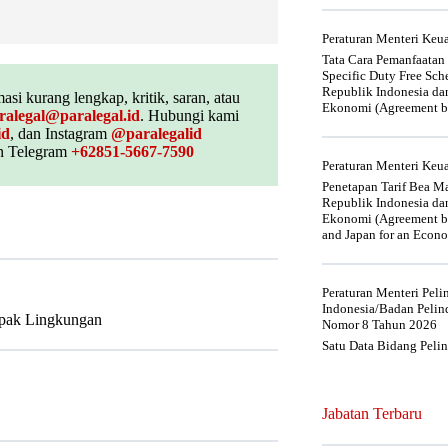
Peraturan Menteri Ke
Tata Cara Pemanfaatan
Specific Duty Free Sc
Republik Indonesia da
asi kurang lengkap, kritik, saran, atau
Ekonomi (Agreement be
ralegal@paralegal.id
. Hubungi kami
id
, dan Instagram
@paralegalid
 Telegram
+62851-5667-7590
Peraturan Menteri Ke
Penetapan Tarif Bea Ma
Republik Indonesia da
Ekonomi (Agreement be
and Japan for an Econo
Peraturan Menteri Pel
Indonesia/Badan Pelin
mpak Lingkungan
Nomor 8 Tahun 2026
Satu Data Bidang Peli
Jabatan Terbaru