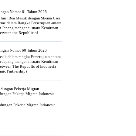
uangan Nomor 61 Tahun 2026
 Tarif Bea Masuk dengan Skema User
heme dalam Rangka Persetujuan antara
n Jepang mengenai suatu Kemitraan
tween the Republic of...
uangan Nomor 60 Tahun 2026
suk dalam rangka Persetujuan antara
n Jepang mengenai suatu Kemitraan
tween The Republic of Indonesia
mic Partnership)
indungan Pekerja Migran
dungan Pekerja Migran Indonesia
ndungan Pekerja Migran Indonesia