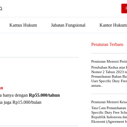
Kamus Hukum
Jabatan Fungsional
Kantor Hukum
Peraturan Terbaru
Peraturan Menteri Per
Perubahan Kedua atas P
Nomor 2 Tahun 2023 t
Pemanfaatan Bahan Bak
User Specific Duty Fre
antara...
an
nya hanya dengan
Rp55.000/tahun
ia juga Rp15.000/bulan
Peraturan Menteri Ke
Tata Cara Pemanfaatan
Specific Duty Free Sc
Republik Indonesia da
Ekonomi (Agreement be