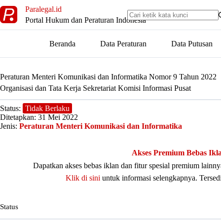
Skip
Paralegal.id
to
Portal Hukum dan Peraturan Indonesia
content
Beranda
Data Peraturan
Data Putusan
Peraturan Menteri Komunikasi dan Informatika Nomor 9 Tahun 2022
Organisasi dan Tata Kerja Sekretariat Komisi Informasi Pusat
Status:
Tidak Berlaku
Ditetapkan: 31 Mei 2022
Jenis:
Peraturan Menteri Komunikasi dan Informatika
Akses Premium Bebas Ikl
Dapatkan akses bebas iklan dan fitur spesial premium lain
Klik di sini
untuk informasi selengkapnya. Tersed
Status