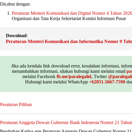
Dicabut dengan:
Peraturan Menteri Komunikasi dan Digital Nomor 4 Tahun 202
Organisasi dan Tata Kerja Sekretariat Komisi Informasi Pusat
Download
:
Peraturan Menteri Komunikasi dan Informatika Nomor 9 Tah
Jika ada kendala link download error, kesalahan informasi, inform
menambahkan informasi, silakan hubungi kami melalui email
pa
melalui Facebook
fb.me/paralegalid
, Twitter
@paralegal
Hubungi kami melalui WhatsApp
+62851-5667-7590
dan
Peraturan Pilihan
Peraturan Anggota Dewan Gubernur Bank Indonesia Nomor 21 Tahu
Perubahan Kedua atas Peraturan Anggota Dewan Gubernur Nomor 11 