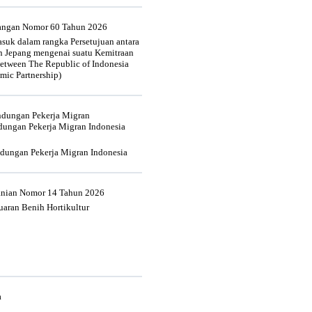
uangan Nomor 60 Tahun 2026
suk dalam rangka Persetujuan antara
n Jepang mengenai suatu Kemitraan
tween The Republic of Indonesia
mic Partnership)
indungan Pekerja Migran
dungan Pekerja Migran Indonesia
ndungan Pekerja Migran Indonesia
tanian Nomor 14 Tahun 2026
aran Benih Hortikultur
a