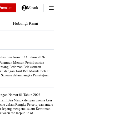
Masuk
Premium
Hubungi Kami
industrian Nomor 23 Tahun 2026
eraturan Menteri Perindustrian
entang Pedoman Pelaksanaan
u dengan Tarif Bea Masuk melalui
e Scheme dalam rangka Persetujuan
uangan Nomor 61 Tahun 2026
 Tarif Bea Masuk dengan Skema User
heme dalam Rangka Persetujuan antara
n Jepang mengenai suatu Kemitraan
tween the Republic of...