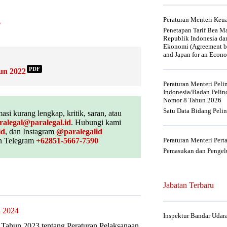
Peraturan Menteri Ke
6
Penetapan Tarif Bea Ma
Republik Indonesia da
Ekonomi (Agreement be
and Japan for an Econo
PDF
un 2022
Peraturan Menteri Pel
Indonesia/Badan Pelin
Nomor 8 Tahun 2026
Satu Data Bidang Peli
asi kurang lengkap, kritik, saran, atau
ralegal@paralegal.id
. Hubungi kami
id
, dan Instagram
@paralegalid
 Telegram
+62851-5667-7590
Peraturan Menteri Per
Pemasukan dan Pengelu
Jabatan Terbaru
n 2024
Inspektur Bandar Udar
Tahun 2023 tentang Peraturan Pelaksanaan