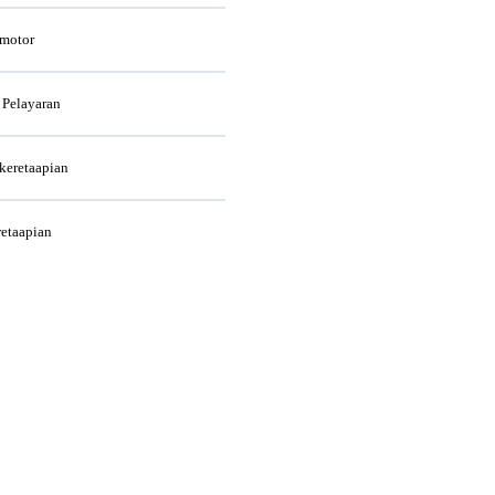
rmotor
 Pelayaran
rkeretaapian
retaapian