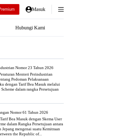
Masuk
Premium
Hubungi Kami
industrian Nomor 23 Tahun 2026
eraturan Menteri Perindustrian
entang Pedoman Pelaksanaan
u dengan Tarif Bea Masuk melalui
e Scheme dalam rangka Persetujuan
uangan Nomor 61 Tahun 2026
 Tarif Bea Masuk dengan Skema User
heme dalam Rangka Persetujuan antara
n Jepang mengenai suatu Kemitraan
tween the Republic of...