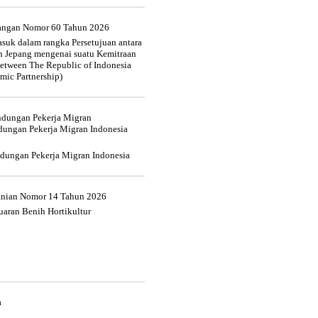
uangan Nomor 60 Tahun 2026
suk dalam rangka Persetujuan antara
n Jepang mengenai suatu Kemitraan
tween The Republic of Indonesia
mic Partnership)
indungan Pekerja Migran
dungan Pekerja Migran Indonesia
ndungan Pekerja Migran Indonesia
tanian Nomor 14 Tahun 2026
aran Benih Hortikultur
a