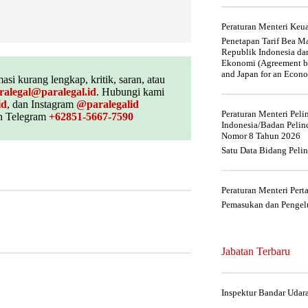
Peraturan Menteri Ke
Penetapan Tarif Bea Ma
Republik Indonesia da
Ekonomi (Agreement be
and Japan for an Econo
asi kurang lengkap, kritik, saran, atau
ralegal@paralegal.id
. Hubungi kami
id
, dan Instagram
@paralegalid
Peraturan Menteri Pel
 Telegram
+62851-5667-7590
Indonesia/Badan Pelin
Nomor 8 Tahun 2026
Satu Data Bidang Peli
Peraturan Menteri Per
Pemasukan dan Pengelu
Jabatan Terbaru
Inspektur Bandar Udar