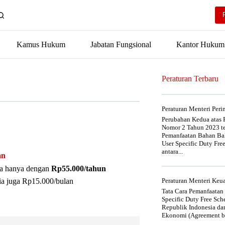
Kamus Hukum
Jabatan Fungsional
Kantor Hukum
Peraturan Terbaru
Peraturan Menteri Per
Perubahan Kedua atas P
Nomor 2 Tahun 2023 t
Pemanfaatan Bahan Bak
User Specific Duty Fre
antara...
an
nya hanya dengan
Rp55.000/tahun
ia juga Rp15.000/bulan
Peraturan Menteri Ke
Tata Cara Pemanfaatan
Specific Duty Free Sc
Republik Indonesia da
Ekonomi (Agreement be