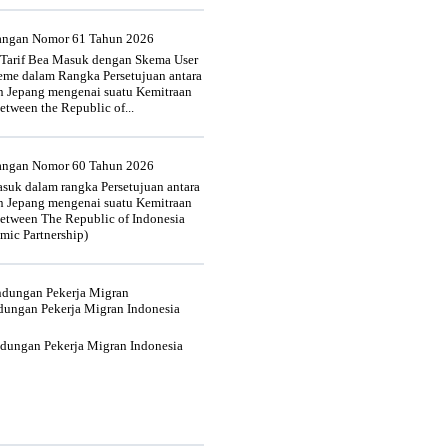
uangan Nomor 61 Tahun 2026
 Tarif Bea Masuk dengan Skema User
heme dalam Rangka Persetujuan antara
n Jepang mengenai suatu Kemitraan
tween the Republic of...
uangan Nomor 60 Tahun 2026
suk dalam rangka Persetujuan antara
n Jepang mengenai suatu Kemitraan
tween The Republic of Indonesia
mic Partnership)
indungan Pekerja Migran
dungan Pekerja Migran Indonesia
ndungan Pekerja Migran Indonesia