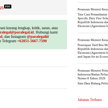
PDF
25
Peraturan Menteri Ke
Tata Cara Pemanfaatan
Specific Duty Free Sc
Republik Indonesia da
Ekonomi (Agreement be
asi kurang lengkap, kritik, saran, atau
ralegal@paralegal.id
. Hubungi kami
id
, dan Instagram
@paralegalid
Peraturan Menteri Ke
 Telegram
+62851-5667-7590
Penetapan Tarif Bea Ma
Republik Indonesia da
Ekonomi (Agreement be
and Japan for an Econo
Peraturan Menteri Pel
Indonesia/Badan Pelin
Nomor 8 Tahun 2026
Satu Data Bidang Peli
Jabatan Terbaru