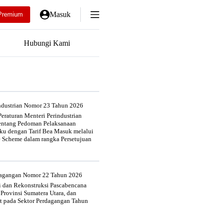
Masuk
Premium
Hubungi Kami
industrian Nomor 23 Tahun 2026
eraturan Menteri Perindustrian
entang Pedoman Pelaksanaan
u dengan Tarif Bea Masuk melalui
e Scheme dalam rangka Persetujuan
rdagangan Nomor 22 Tahun 2026
si dan Rekonstruksi Pascabencana
 Provinsi Sumatera Utara, dan
at pada Sektor Perdagangan Tahun