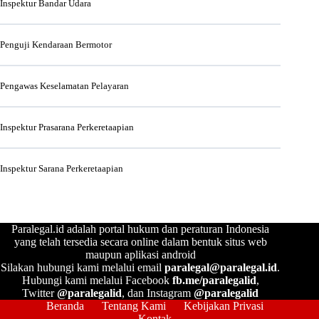
Inspektur Bandar Udara
Penguji Kendaraan Bermotor
Pengawas Keselamatan Pelayaran
Inspektur Prasarana Perkeretaapian
Inspektur Sarana Perkeretaapian
Paralegal.id adalah portal hukum dan peraturan Indonesia
yang telah tersedia secara online dalam bentuk situs web
maupun aplikasi android
Silakan hubungi kami melalui email
paralegal@paralegal.id
.
Hubungi kami melalui Facebook
fb.me/paralegalid
,
Twitter
@paralegalid
, dan Instagram
@paralegalid
Beranda
Tentang Kami
Kebijakan Privasi
Kontak