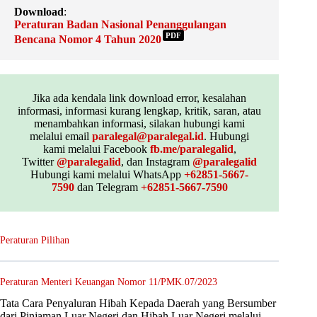
Download
:
Peraturan Badan Nasional Penanggulangan
PDF
Bencana Nomor 4 Tahun 2020
Jika ada kendala link download error, kesalahan
informasi, informasi kurang lengkap, kritik, saran, atau
menambahkan informasi, silakan hubungi kami
melalui email
paralegal@paralegal.id
. Hubungi
kami melalui Facebook
fb.me/paralegalid
,
Twitter
@paralegalid
, dan Instagram
@paralegalid
Hubungi kami melalui WhatsApp
+62851-5667-
7590
dan Telegram
+62851-5667-7590
Peraturan Pilihan
Peraturan Menteri Keuangan Nomor 11/PMK.07/2023
Tata Cara Penyaluran Hibah Kepada Daerah yang Bersumber
dari Pinjaman Luar Negeri dan Hibah Luar Negeri melalui