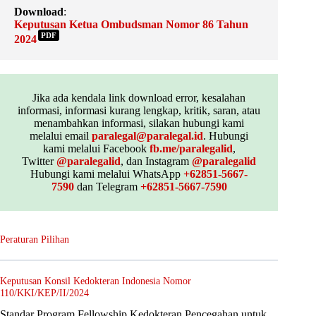
Download
:
Keputusan Ketua Ombudsman Nomor 86 Tahun
PDF
2024
Jika ada kendala link download error, kesalahan
informasi, informasi kurang lengkap, kritik, saran, atau
menambahkan informasi, silakan hubungi kami
melalui email
paralegal@paralegal.id
. Hubungi
kami melalui Facebook
fb.me/paralegalid
,
Twitter
@paralegalid
, dan Instagram
@paralegalid
Hubungi kami melalui WhatsApp
+62851-5667-
7590
dan Telegram
+62851-5667-7590
Peraturan Pilihan
Keputusan Konsil Kedokteran Indonesia Nomor
110/KKI/KEP/II/2024
Standar Program Fellowship Kedokteran Pencegahan untuk