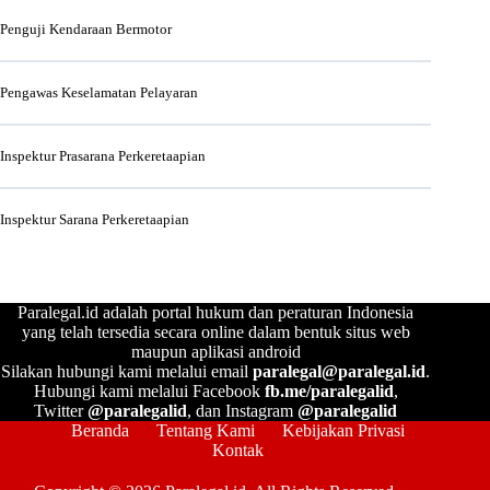
Penguji Kendaraan Bermotor
Pengawas Keselamatan Pelayaran
Inspektur Prasarana Perkeretaapian
Inspektur Sarana Perkeretaapian
Paralegal.id adalah portal hukum dan peraturan Indonesia
yang telah tersedia secara online dalam bentuk situs web
maupun aplikasi android
Silakan hubungi kami melalui email
paralegal@paralegal.id
.
Hubungi kami melalui Facebook
fb.me/paralegalid
,
Twitter
@paralegalid
, dan Instagram
@paralegalid
Beranda
Tentang Kami
Kebijakan Privasi
Kontak