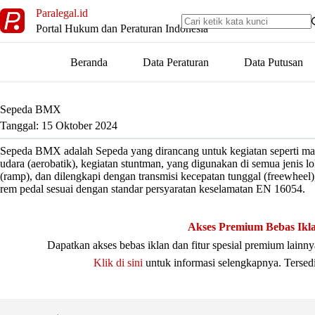
Skip
Paralegal.id
to
Portal Hukum dan Peraturan Indonesia
content
Beranda
Data Peraturan
Data Putusan
Sepeda BMX
Tanggal: 15 Oktober 2024
Sepeda BMX adalah Sepeda yang dirancang untuk kegiatan seperti man
udara (aerobatik), kegiatan stuntman, yang digunakan di semua jenis lok
(ramp), dan dilengkapi dengan transmisi kecepatan tunggal (freewheel),
rem pedal sesuai dengan standar persyaratan keselamatan EN 16054.
Akses Premium Bebas Ikl
Dapatkan akses bebas iklan dan fitur spesial premium lain
Klik di sini
untuk informasi selengkapnya. Tersed