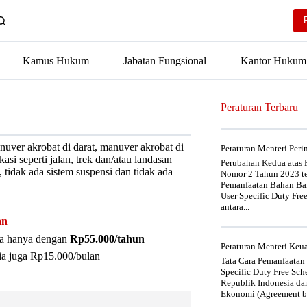
Kamus Hukum
Jabatan Fungsional
Kantor Hukum
Peraturan Terbaru
uver akrobat di darat, manuver akrobat di
Peraturan Menteri Per
asi seperti jalan, trek dan/atau landasan
Perubahan Kedua atas P
 tidak ada sistem suspensi dan tidak ada
Nomor 2 Tahun 2023 t
Pemanfaatan Bahan Bak
User Specific Duty Fre
antara...
an
nya hanya dengan
Rp55.000/tahun
Peraturan Menteri Ke
ia juga Rp15.000/bulan
Tata Cara Pemanfaatan
Specific Duty Free Sc
Republik Indonesia da
Ekonomi (Agreement be