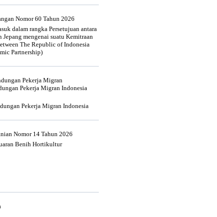
uangan Nomor 60 Tahun 2026
suk dalam rangka Persetujuan antara
n Jepang mengenai suatu Kemitraan
tween The Republic of Indonesia
mic Partnership)
indungan Pekerja Migran
dungan Pekerja Migran Indonesia
ndungan Pekerja Migran Indonesia
tanian Nomor 14 Tahun 2026
aran Benih Hortikultur
a