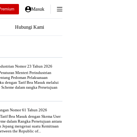
Masuk
Premium
Hubungi Kami
industrian Nomor 23 Tahun 2026
eraturan Menteri Perindustrian
entang Pedoman Pelaksanaan
u dengan Tarif Bea Masuk melalui
e Scheme dalam rangka Persetujuan
uangan Nomor 61 Tahun 2026
 Tarif Bea Masuk dengan Skema User
heme dalam Rangka Persetujuan antara
n Jepang mengenai suatu Kemitraan
tween the Republic of...