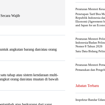
Peraturan Menteri Ke
Penetapan Tarif Bea Ma
 Secara Wajib
Republik Indonesia da
Ekonomi (Agreement be
and Japan for an Econo
Peraturan Menteri Pel
Indonesia/Badan Pelin
Nomor 8 Tahun 2026
ntuk angkutan barang dan/atau orang
Satu Data Bidang Peli
Peraturan Menteri Per
Pemasukan dan Pengelu
atu tahap atau sistem kendaraan multi-
angkut orang dan/atau muatan di bawah
Jabatan Terbaru
Inspektur Bandar Udar
bertambah atau berkurang dari yang