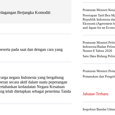
Peraturan Menteri Ke
rdagangan Berjangka Komoditi
Penetapan Tarif Bea Ma
Republik Indonesia da
Ekonomi (Agreement be
and Japan for an Econo
Peraturan Menteri Pel
Indonesia/Badan Pelin
eserta pada saat dan dengan cara yang
Nomor 8 Tahun 2026
Satu Data Bidang Peli
Peraturan Menteri Per
Pemasukan dan Pengelu
arga negara Indonesia yang bergabung
peran secara aktif dalam suatu peperangan
rtahankan kedaulatan Negara Kesatuan
ang telah ditetapkan sebagai penerima Tanda
Jabatan Terbaru
Inspektur Bandar Udar