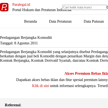
Skip
Paralegal.id
to
Portal Hukum dan Peraturan Indonesia
content
Beranda
Data Peraturan
Data Putusan
Perdagangan Berjangka Komoditi
Tanggal: 8 Agustus 2011
Perdagangan Berjangka Komoditi yang selanjutnya disebut Perdaganga
berkaitan dengan jual beli Komoditi dengan penarikan Margin dan de
Kontrak Berjangka, Kontrak Derivatif Syariah, dan/atau Kontrak Deriv
Akses Premium Bebas Ikl
Dapatkan akses bebas iklan dan fitur spesial premium lain
Klik di sini
untuk informasi selengkapnya. Tersed
Referensi
: