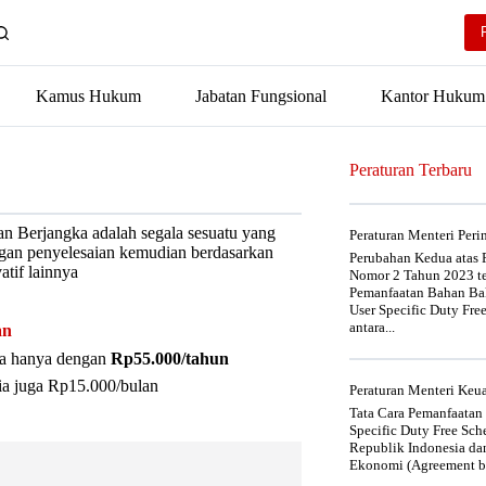
Kamus Hukum
Jabatan Fungsional
Kantor Hukum
Peraturan Terbaru
n Berjangka adalah segala sesuatu yang
Peraturan Menteri Per
ngan penyelesaian kemudian berdasarkan
Perubahan Kedua atas P
atif lainnya
Nomor 2 Tahun 2023 t
Pemanfaatan Bahan Bak
User Specific Duty Fre
antara...
an
nya hanya dengan
Rp55.000/tahun
ia juga Rp15.000/bulan
Peraturan Menteri Ke
Tata Cara Pemanfaatan
Specific Duty Free Sc
Republik Indonesia da
Ekonomi (Agreement be