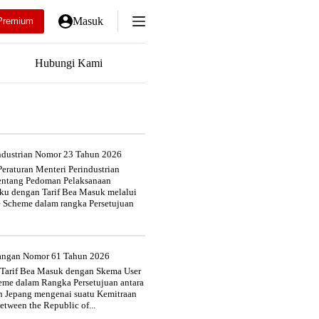
Masuk
Premium
Hubungi Kami
industrian Nomor 23 Tahun 2026
eraturan Menteri Perindustrian
entang Pedoman Pelaksanaan
u dengan Tarif Bea Masuk melalui
e Scheme dalam rangka Persetujuan
uangan Nomor 61 Tahun 2026
 Tarif Bea Masuk dengan Skema User
heme dalam Rangka Persetujuan antara
n Jepang mengenai suatu Kemitraan
tween the Republic of...