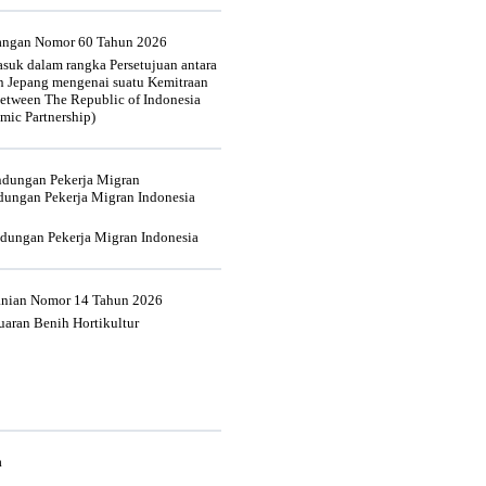
uangan Nomor 60 Tahun 2026
suk dalam rangka Persetujuan antara
n Jepang mengenai suatu Kemitraan
tween The Republic of Indonesia
mic Partnership)
indungan Pekerja Migran
dungan Pekerja Migran Indonesia
ndungan Pekerja Migran Indonesia
tanian Nomor 14 Tahun 2026
aran Benih Hortikultur
a