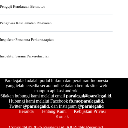
Penguji Kendaraan Bermotor
Pengawas Keselamatan Pelayaran
Inspektur Prasarana Perkeretaapian
Inspektur Sarana Perkeretaapian
Paralegal.id adalah portal hukum dan peraturan Indonesia
yang telah tersedia secara online dalam bentuk situs web
maupun aplikasi android
Silakan hubungi kami melalui email
paralegal@paralegal.id
.
Hubungi kami melalui Facebook
fb.me/paralegalid
,
Twitter
@paralegalid
, dan Instagram
@paralegalid
Beranda
Tentang Kami
Kebijakan Privasi
Kontak
Copyright © 2026 Paralegal.id. All Rights Reserved.