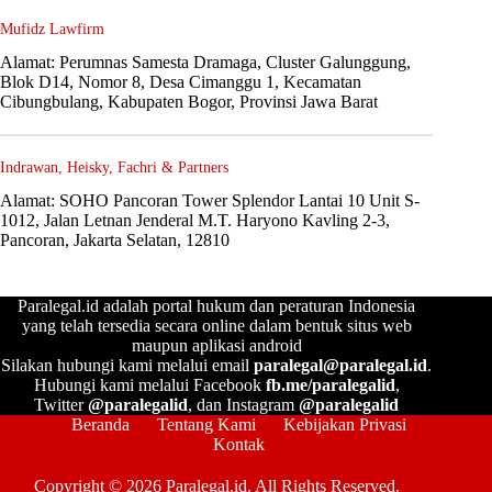
Mufidz Lawfirm
Alamat: Perumnas Samesta Dramaga, Cluster Galunggung,
Blok D14, Nomor 8, Desa Cimanggu 1, Kecamatan
Cibungbulang, Kabupaten Bogor, Provinsi Jawa Barat
Indrawan, Heisky, Fachri & Partners
Alamat: SOHO Pancoran Tower Splendor Lantai 10 Unit S-
1012, Jalan Letnan Jenderal M.T. Haryono Kavling 2-3,
Pancoran, Jakarta Selatan, 12810
Paralegal.id adalah portal hukum dan peraturan Indonesia
yang telah tersedia secara online dalam bentuk situs web
maupun aplikasi android
Silakan hubungi kami melalui email
paralegal@paralegal.id
.
Hubungi kami melalui Facebook
fb.me/paralegalid
,
Twitter
@paralegalid
, dan Instagram
@paralegalid
Beranda
Tentang Kami
Kebijakan Privasi
Kontak
Copyright © 2026 Paralegal.id. All Rights Reserved.